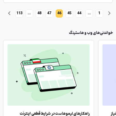
113
…
48
47
46
45
44
…
1
خواندنی‌های وب و هاستینگ
یاز
راهکارهای لیموهاست در شرایط قطعی اینترنت