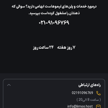
در‌مورد خدمات و پلن‌های لیمو‌هاست ابهامی دارید؟ سوالی که
ذهنتان را مشغول کرده‌است بپرسید.
۰۲۱-۹۱۰۹۶۷۶۹
۷ روز هفته
‌۲۴ ساعت روز
راه‌های ارتباطی
02191096769
( ساعت 8 الی20 )
info@limoo.host