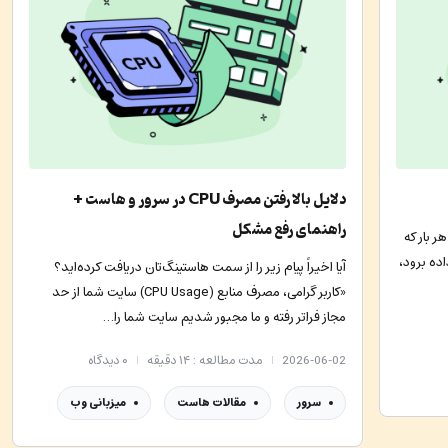
دلایل بالا رفتن مصرف CPU در سرور و هاست +
راهنمای رفع مشکل
 بار که
اده برود،
آیا اخیراً پیام زیر را از سمت هاستینگ‌تان دریافت کرده‌اید؟
«کاربر گرامی، مصرف منابع (CPU Usage) سایت شما از حد
مجاز فراتر رفته و ما مجبور شدیم سایت شما را…
2026-06-02
مدت مطالعه : ۱۴ دقیقه
۰
دیدگاه
سرور
مقالات هاست
میزبانی وب