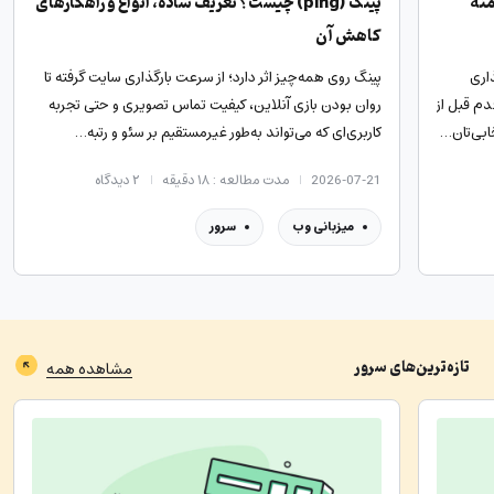
منه
پینگ (ping) چیست؟ تعریف ساده، انواع و راهکارهای
کاهش آن
اری
پینگ روی همه‌چیز اثر دارد؛ از سرعت بارگذاری سایت گرفته تا
دم قبل از
روان بودن بازی آنلاین، کیفیت تماس تصویری و حتی تجربه
ابی‌تان…
کاربری‌ای که می‌تواند به‌طور غیرمستقیم بر سئو و رتبه…
2026-07-21
مدت مطالعه : ۱۸ دقیقه
۲
دیدگاه
میزبانی وب
سرور
تازه‌ترین‌های
سرور
مشاهده همه