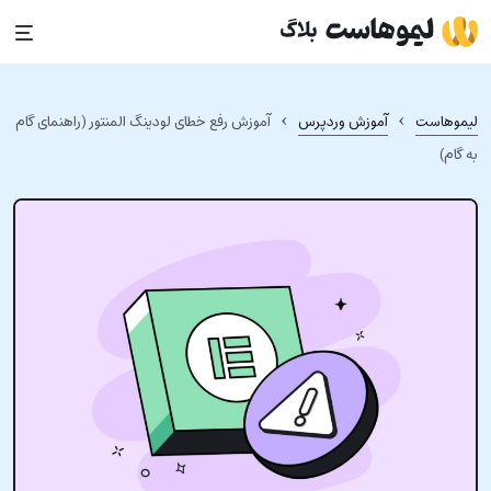
Ski
t
conten
›
›
لیموهاست
آموزش وردپرس
آموزش رفع خطای لودینگ المنتور (راهنمای گام
به گام)