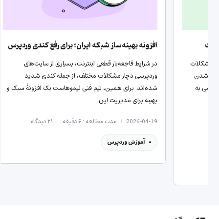
راهکارهای لیموهاست در شرایط قطعی اینترنت
افزونه 
در شرایط اختلال و قطعی اینترنت، کاربران ایرانی با مشکلات
در شرایط
مختلفی دست‌وپنجه نرم می‌کنند؛ از جمله ایندکس نشدن
وردپرسی
صفحات سایت، کندی شدید وردپرس و عدم دسترسی به
شده‌اند.
افزونه‌های کاربردی. ما…
بهینه بر
2026-04-22
مدت مطالعه : ۳ دقیقه
۲۳
دیدگاه
6-04-19
آموزش وردپرس
سرور
آمو
مقالات هاست
میزبانی وب