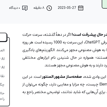
2023-05-27
۸ دقیقه
۰
دیدگاه
ر حال پیشرفت است!
اگر در دهۀ گذشته، سرعت حرکت
این مقوله 10 بوده باشد، بعد از معرفی ChatGPT، این سرعت به 1000 رسیده است. هر روزه
ا به هوش مصنوعی مجهز می‌کنند. الگوریتم‌های یادگیری
الم
ستند؛ همواره در حال شنیدن نام ابزارهای مختلفی
mentor AI
برد دارند و به هوش مصنوعی مجهز هستند.
entor AI
نقاط ق
د این وادی شده،
صفحه‌ساز مشهور المنتور
است. در این
مقاله بررسی می‌کنیم که Elementor AI چیست، چه مزایا و معایبی دارد، چگونه می‌توان از
چگونه می‌
، برای آن‌هایی که شاید ندانند، توضیحی مختصر راجع به
حال
راح