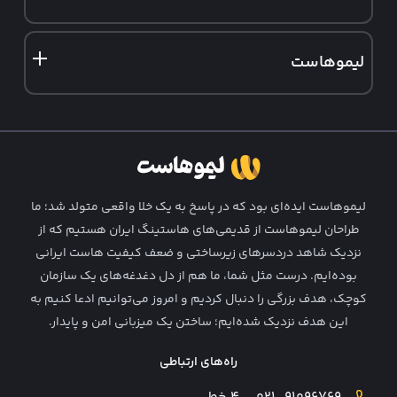
سرور مجازی آلمان
سرور فروشگاهی
هاست ایمیل
ثبت دامنه ir
سرور مجازی فنلاند
نمایندگی هاست وردپرس
لیموهاست
ثبت دامنه خارجی
نمایندگی هاست لینوکس
درباره ما
تماس با ما
فرصت‌ های شغلی
لیمو‌هاست ایده‌ای بود که در پاسخ به یک خلا واقعی متولد شد؛ ما
قوانین و شرایط
طراحان لیمو‌هاست از قدیمی‌های هاستینگ ایران هستیم که از
نزدیک شاهد دردسرهای زیرساختی و ضعف کیفیت هاست ایرانی
همکاری در فروش
بوده‌ایم. درست مثل شما، ما هم از دل دغدغه‌های یک سازمان
وبلاگ لیمو
کوچک، هدف بزرگی را دنبال کردیم و امروز می‌توانیم ادعا کنیم به
این هدف نزدیک شده‌ایم؛ ساختن یک میزبانی امن و پایدار.
راه‌های ارتباطی