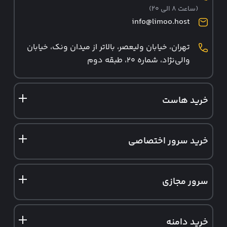
(ساعت ۸ الی ۲۰)
info@limoo.host
تهران، خیابان ولیعصر، بالاتر از میدان ونک، خیابان
والی‌نژاد، شماره ۲۰، طبقه دوم
خرید هاست
هاست ایران
خرید سرور اختصاصی
هاست وردپرس
سرور اختصاصی ایران
هاست ووکامرس
سرور مجازی
سرور اختصاصی آلمان
هاست لینوکس
سرور مجازی ایران
سرور ابری
هاست دانلود
خرید دامنه