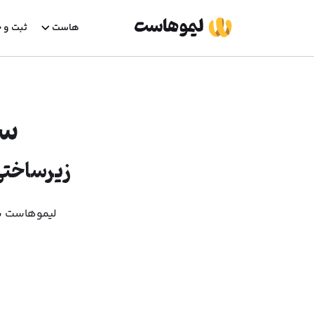
هاست
ثبت و خ
سروی
زیرساختی 
لیموهاست با 