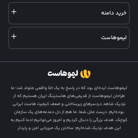
سرور مجازی ایران
سرور ابری
هاست دانلود
خرید دامنه
سرور مجازی آلمان
سرور فروشگاهی
هاست ایمیل
ثبت دامنه ir
سرور مجازی فنلاند
نمایندگی هاست وردپرس
لیموهاست
ثبت دامنه خارجی
نمایندگی هاست لینوکس
درباره ما
تماس با ما
فرصت‌ های شغلی
لیمو‌هاست ایده‌ای بود که در پاسخ به یک خلا واقعی متولد شد؛ ما
قوانین و شرایط
طراحان لیمو‌هاست از قدیمی‌های هاستینگ ایران هستیم که از
نزدیک شاهد دردسرهای زیرساختی و ضعف کیفیت هاست ایرانی
همکاری در فروش
بوده‌ایم. درست مثل شما، ما هم از دل دغدغه‌های یک سازمان
وبلاگ لیمو
کوچک، هدف بزرگی را دنبال کردیم و امروز می‌توانیم ادعا کنیم به
این هدف نزدیک شده‌ایم؛ ساختن یک میزبانی امن و پایدار.