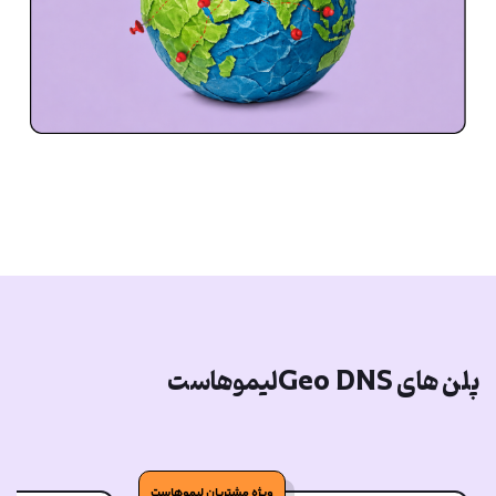
پلن های Geo DNSلیموهاست
ویژه مشتریان لیموهاست