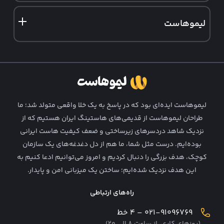
ثبت دامنه ir
سرور مجازی فنلاند
نمایندگی هاست وردپرس
لیموهاست
ثبت دامنه خارجی
نمایندگی هاست لینوکس
درباره ما
تماس با ما
فرصت‌ های شغلی
لیمو‌هاست ایده‌ای بود که در پاسخ به یک خلا واقعی متولد شد؛ ما
قوانین و شرایط
طراحان لیمو‌هاست از قدیمی‌های هاستینگ ایران هستیم که از
نزدیک شاهد دردسرهای زیرساختی و ضعف کیفیت هاست ایرانی
همکاری در فروش
بوده‌ایم. درست مثل شما، ما هم از دل دغدغه‌های یک سازمان
وبلاگ لیمو
کوچک، هدف بزرگی را دنبال کردیم و امروز می‌توانیم ادعا کنیم به
این هدف نزدیک شده‌ایم؛ ساختن یک میزبانی امن و پایدار.
راه‌های ارتباطی
۰۲۱-۹۱۰۹۶۷۶۹ – ۴ خط
(روزهای کاری، از ساعت ۸ الی ۲۰)