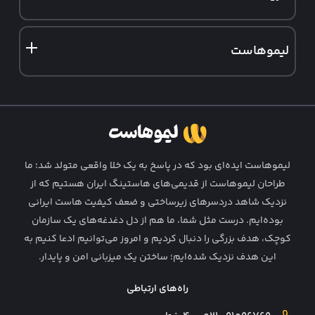
سرور مجازی آلمان
سرور فروشگاهی
هاست ایمیل
ثبت دامنه ir
سرور مجازی فنلاند
نمایندگی هاست وردپرس
لیموهاست
ثبت دامنه خارجی
نمایندگی هاست لینوکس
درباره ما
تماس با ما
فرصت‌ های شغلی
لیمو‌هاست ایده‌ای بود که در پاسخ به یک خلا واقعی متولد شد؛ ما
قوانین و شرایط
طراحان لیمو‌هاست از قدیمی‌های هاستینگ ایران هستیم که از
نزدیک شاهد دردسرهای زیرساختی و ضعف کیفیت هاست ایرانی
همکاری در فروش
بوده‌ایم. درست مثل شما، ما هم از دل دغدغه‌های یک سازمان
وبلاگ لیمو
کوچک، هدف بزرگی را دنبال کردیم و امروز می‌توانیم ادعا کنیم به
این هدف نزدیک شده‌ایم؛ ساختن یک میزبانی امن و پایدار.
راه‌های ارتباطی