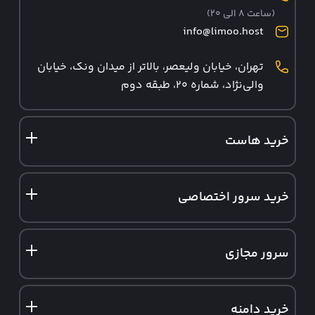
(ساعت ۸ الی ۲۰)
info@limoo.host
تهران، خیابان ولیعصر، بالاتر از میدان ونک، خیابان
والی‌نژاد، شماره ۲۰، طبقه دوم
خرید هاست
هاست ایران
خرید سرور اختصاصی
هاست وردپرس
سرور اختصاصی ایران
هاست ووکامرس
سرور مجازی
سرور اختصاصی آلمان
هاست لینوکس
سرور مجازی ایران
سرور ابری
هاست دانلود
خرید دامنه