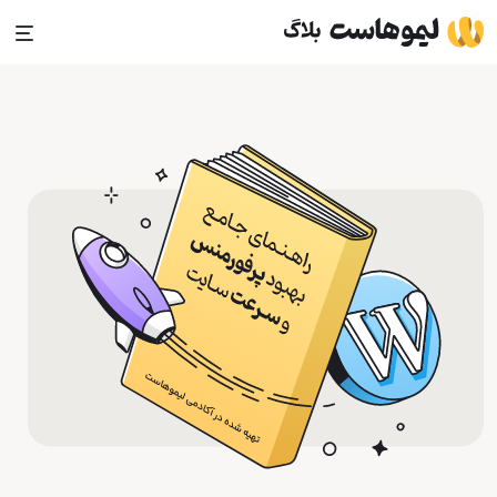
Ski
t
conten