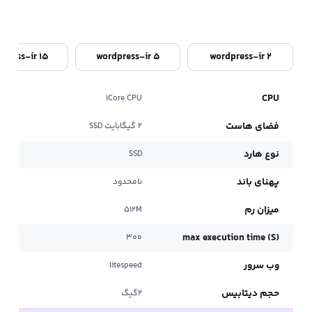
press-ir 15
wordpress-ir 5
wordpress-ir 2
U
CPU
1Core CPU
فضای هاست
ف
2 گیگابایت SSD
نوع هارد
نو
SSD
پهنای باند
په
نامحدود
میزان رم
می
512M
S)
max execution time (S)
300
وب سرور
وب
litespeed
حجم دیتابیس
ح
2گیگ