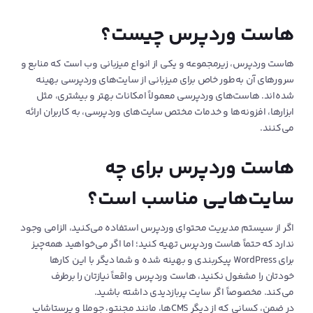
تفاوت این دو سرویس، در محل قرارگیری دیتا سنترها است. سرورهای
هاست وردپرس چیست؟
هاست وردپرس خارجی لیموهاست در دیتاسنتر هتزنر (Hetzner) آلمان
قرار گرفته و سرورهای هاست وردپرس ایران، در دیتاسنترهای شاتل و
پارس آنلاین واقع شده‌اند.
هاست وردپرس، زیرمجموعه و یکی از انواع میزبانی وب است که منابع و
اگر تمام مشتری‌های شما در ایران هستند و هزینه کمتری می‌خواهید
سرورهای آن به‌طور خاص برای میزبانی از سایت‌های وردپرسی بهینه
بپردازید، هاست وردپرس ایران انتخاب خوبی است؛ اما اگر کیفیت و
شده‌اند. هاست‌های وردپرسی معمولاً امکانات بهتر و بیشتری، مثل
به‌روز بودن سرورها برایتان در اولویت است، خرید هاست وردپرس خارج
ابزارها، افزونه‌ها و خدمات مختص سایت‌های وردپرسی، به کاربران ارائه
می‌تواند تصمیم بهتری باشد. در هر دو صورت، شما یک هاست وردپرس
می‌کنند.
پرسرعت خواهید داشت.
هاست وردپرس برای چه
هاست پرسرعت وردپرس و تجربه‌ کاربری
سایت‌هایی مناسب است؟
چرا می‌گوییم که خرید یک هاست وردپرس خوب، به تجربه کاربری بهتر
اگر از سیستم مدیریت محتوای وردپرس استفاده می‌کنید، الزامی وجود
کمک می‌کند؟ چون این سرویس روی سرعت سایت و عملکرد بهتر آن
ندارد که حتماً هاست وردپرس تهیه کنید؛ اما اگر می‌خواهید همه‌چیز
تاثیرگذار است؛ اگر وبسایت‌تان امن باشد و سریع و بدون مشکل
برای WordPress پیکربندی و بهینه شده و شما دیگر با این کارها
بارگذاری شود، کاربران می‌توانند به‌راحتی با آن ارتباط برقرار کنند؛ تا
خودتان را مشغول نکنید، هاست وردپرس واقعاً نیازتان را برطرف
اینجای کار، تجربۀ کاربری خوبی برایشان رقم خورده است. پس با خرید یک
می‌کند. مخصوصاً اگر سایت پربازدیدی داشته باشید.
هاست وردپرس پرسرعت که از وب‌سرور بهینۀ لایت اسپید استفاده
در ضمن، کسانی که از دیگر CMSها، مانند مجنتو، جوملا و پرستاشاپ