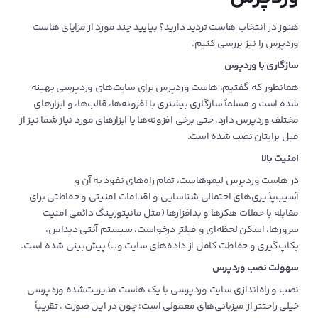
وردپرس استفاده کند و با هاست لینوکس کارش راه میفتد. از سوی
دیگر، اگر دسترسی روت (Root Access) یا تغییرات اساسی در کانفیگ
هنوز در انتخاب هاست تردید دارید؟ بیایید چند مورد از مزایای هاست
سرور را نیاز دارید، هاست وردپرس برای شما گزینه‌ای محدودکننده
وردپرس را نیز بررسی کنیم.
است و بهتر است به سراغ سرور اختصاصی بروید.
سازگاری با وردپرس
همانطور که گفتیم، هاست‌ وردپرس برای سایت‌های وردپرسی بهینه
انتقال آسان سایت شما به هاست
شده‌ است و مسلماً سازگاری بیشتری با افزونه‌ها، قالب‌ها، و ابزارهای
مختلف وردپرس دارد. حتی برخی افزونه‌ها یا ابزارهای مورد نیاز شما نیز از
وردپرس
قبل برایتان نصب شده است.
امنیت بالا
در لیموهاست، انتقال سایت شما از هاست لینوکس به هاست وردپرس
در هاست وردپرس لیموهاست، تمام راه‌های نفوذ به آن و
و همچنین، انتقال سایت‌تان از یک هاستینگ دیگر به وردپرس،
آسیب‌پذیری‌های احتمالی شناسایی و اقدامات امنیتی و حفاظتی برای
به‌صورت رایگان انجام می‌شود. اگر قصد خرید هاست وردپرس
مقابله با حملات هکرها و بدافزارها (مثل مانیتورینگ دائمی امنیت
لیموهاست را دارید و این موضوع (یعنی انتقال سایت) نگرانتان کرده
سرورها، اسکن لحظه‌ای و فیلتر درخواست، سیستم آنتی دیداس،
است، حتماً به پشتیبانی پیام دهید تا راهنمایی‌تان کنیم.
بکاپ‌گیری و حفاظت کامل از داده‌های سایت و…) پیش‌بینی شده است.
سهولت نصب وردپرس
نصب و راه‌اندازی سایت وردپرسی با یک هاست مدیریت‌شده وردپرسی
خیلی راحتتر از میزبانی‌های معمولی است؛ چون در این صورت ، تقریباً