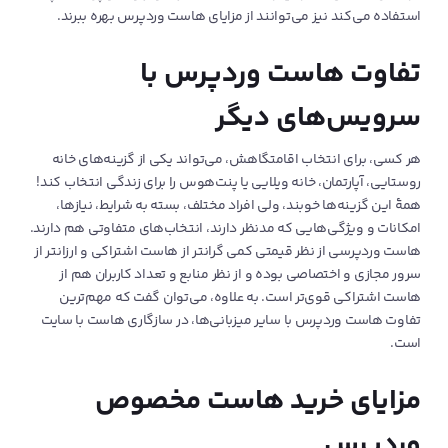
می‌کند و دارای سیستم کشینگ پیشرفته است، این لطف را در حق
استفاده می‌کند نیز می‌توانند از مزایای هاست وردپرس بهره ببرند.
وب‌سایتتان و کاربرانش بکنید!
تفاوت هاست وردپرس با
حفاظت در برابر بدافزارها
سرویس‌های دیگر
در سرویس میزبانی وردپرس لیموهاست، یک لایۀ Anti DDoS هم قرار
هر کسی، برای انتخاب اقامتگاهش، می‌تواند یکی از گزینه‌های خانه
داده شده است تا اگر احیاناً سایت‌تان هدف حملات دیداس قرار گرفت،
روستایی، آپارتمان، خانه ویلایی یا پنت‌هوس را برای زندگی انتخاب کند!
بتواند به‌راحتی آن را دفع کند. البته غیر از این مورد، سرورها بی‌وقفه
همۀ این‌ گزینه‌ها خوبند، ولی افراد مختلف، بسته به شرایط، نیازها،
رصد می‌شوند و هر حرکت مشکوکی زیر نظر است. از سیستم CXS نیز
امکانات و ویژگی‌هایی که مدنظر دارند، انتخاب‌های متفاوتی هم دارند.
برای جلوگیری از رخنه‌های امنیتی و نفوذ بدافزارها استفاده می‌شود تا
هاست وردپرسی از نظر قیمتی کمی گرانتر از هاست اشتراکی و ارزانتر از
ضریب امنیت هاست در بالاترین سطح قرار بگیرد.
سرور مجازی و اختصاصی بوده و از نظر منابع و تعداد کاربران هم از
هاست اشتراکی قوی‌تر است. به علاوه، می‌توان گفت که مهم‌ترین
هاست وردپرس برای چه کسانی مناسب
تفاوت هاست وردپرس با سایر میزبانی‌ها، در سازگاری هاست با سایت
است.
نیست؟
مزایای خرید هاست مخصوص
اگر سایتی تازه راه‌اندازی شده است و حجم فایلی که باید آپلود شود زیاد
وردپرس
نیست، یا ترافیک روزانه آن هنوز کم است، نیازی نیست که از هاست