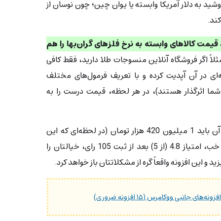
وشید به دلار آمریکا وابسته یا یوان چین؛ چون نوسان از
کند.
 قیمت‌ کالاهای وابسته به نرخ فلزهای گران‌بها را هم
لاً اگر فروشگاه آنلاین منسوجات طلا دارید، فقط کافی
ای در آن آپدیت کرده و با تعریف فرمول‌های مختلف
شما اثرگذار هستند)، در هر لحظه، قیمت درست را به
نوسان رایگان نیست و برای خرید آن باید 1 میلیون 420 هزار تومان (در لحظه‌ای که این
مقاله را می‌نویسیم) بپردازید؛ اما خب، امتیاز 4.8 (از 5) بعد از ثبت 105 رای، خیالتان را
ید و این افزونه واقعاً گره از مشکلاتتان باز خواهد کرد.
‌های جانبی ووکامرس (۱۵ افزونه ضروری)