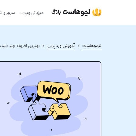
Ski
t
میزبانی وب
سرور و ش
conten
›
›
لیموهاست
آموزش وردپرس
بهترین افزونه چند قیمتی ووکا