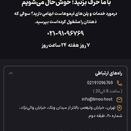
با ما حرف بزنید؛ خوش‌حال می‌شویم
در‌مورد خدمات و پلن‌های لیمو‌هاست ابهامی دارید؟ سوالی که
ذهنتان را مشغول کرده‌است بپرسید.
۰۲۱-۹۱۰۹۶۷۶۹
۷ روز هفته
‌۲۴ ساعت روز
راه‌های ارتباطی
02191096769
( ساعت 8 الی20 )
info@limoo.host
تهران، خیابان ولیعصر، بالاتر از میدان ونک، خیابان والی‌نژاد،
شماره ۲۰، طبقه دوم