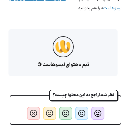
لیموهاست
» را هم بخوانید.
تیم محتوای لیموهاست 🍋
نظر شما راجع به این محتوا چیست؟