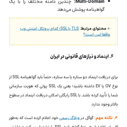
Multi-Domain:
چندین دامنه مختلف را با یک
گواهینامه پوشش می‌دهد.
⭐
محتوای مرتبط:
TLS یا SSL؛ کدام پروتکل امنیتی وب
واقعا امن است؟
۶. اینماد و نیازهای قانونی در ایران
برای دریافت اینماد دو ستاره یا سه ستاره، حتماً باید گواهینامه SSL از
نوع OV یا EV داشته باشید؛ یعنی یک SSL پولی که هویت سازمانی
شما را تأیید کرده باشد. با SSL رایگان امکان دریافت اینماد در سطوح
بالاتر وجود ندارد.
📌 نکته مهم:
گوگل در
وبلاگ رسمی
خود اعلام کرده است که به‌طور
کلی استفاده از هر نوع گواهینامه SSL را تشویق می‌کند و داشتن