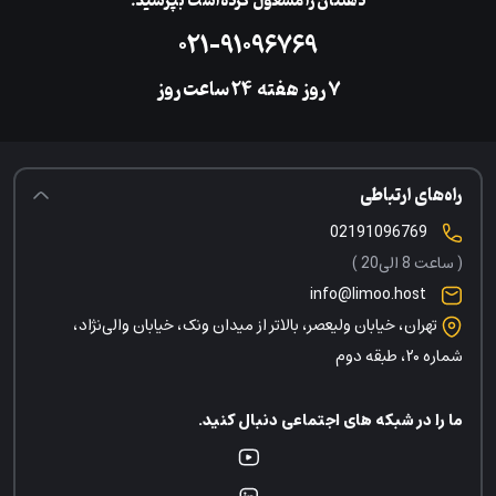
ذهنتان را مشغول کرده‌است بپرسید.
۰۲۱-۹۱۰۹۶۷۶۹
۷ روز هفته
‌۲۴ ساعت روز
راه‌های ارتباطی
02191096769
( ساعت 8 الی20 )
info@limoo.host
تهران، خیابان ولیعصر، بالاتر از میدان ونک، خیابان والی‌نژاد،
شماره ۲۰، طبقه دوم
ما را در شبکه های اجتماعی دنبال کنید.