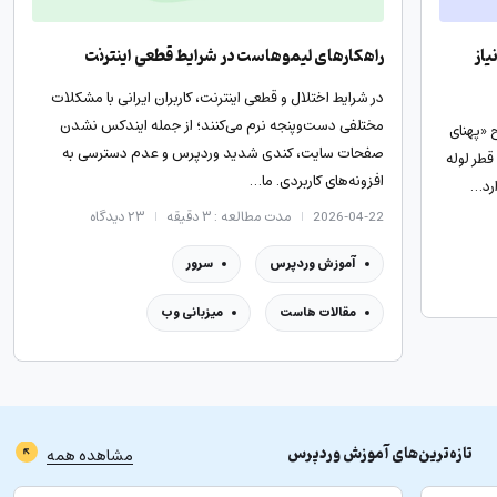
یاز
راهکارهای لیموهاست در شرایط قطعی اینترنت
در شرایط اختلال و قطعی اینترنت، کاربران ایرانی با مشکلات
مختلفی دست‌وپنجه نرم می‌کنند؛ از جمله ایندکس نشدن
 «پهنای
صفحات سایت، کندی شدید وردپرس و عدم دسترسی به
قطر لوله
افزونه‌های کاربردی. ما…
ارد…
2026-04-22
مدت مطالعه : ۳ دقیقه
۲۳
دیدگاه
آموزش وردپرس
سرور
مقالات هاست
میزبانی وب
تازه‌ترین‌های
آموزش وردپرس
مشاهده همه