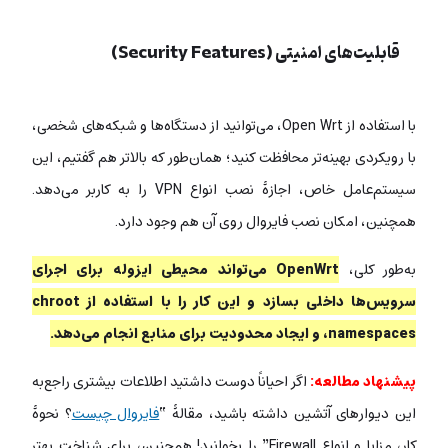
قابلیت‌های امنیتی (Security Features)
با استفاده از Open Wrt، می‌توانید از دستگاه‌ها و شبکه‌های شخصی،
با رویکردی بهینه‌تر محافظت کنید؛ همان‌طور که بالاتر هم گفتیم، این
سیستم‌عامل خاص، اجازۀ نصب انواع VPN را به کاربر می‌دهد.
همچنین، امکان نصب فایروال روی آن هم وجود دارد.
به‌طور کلی،
OpenWrt می‌تواند محیطی ایزوله برای اجرای
سرویس‌ها داخلی بسازد و این کار را با استفاده از chroot
،namespaces و ایجاد محدودیت برای منابع انجام می‌دهد.
پیشنهاد مطالعه:
اگر احیاناً دوست داشتید اطلاعات بیشتری راجع‌به
این دیوارهای آتشین داشته باشید، مقالۀ “
فایروال چیست
؟ نحوۀ
کار، مزایا و انواع Firewall” را بخوانید! همچنین، برای شناخت بهتر