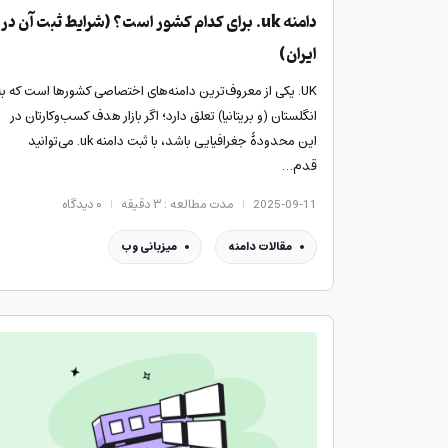
دامنه uk. برای کدام کشور است؟ (شرایط ثبت آن در
ایران)
UK. یکی از معروف‌ترین دامنه‌های اختصاصی کشورها است که به
انگلستان (و بریتانیا) تعلق دارد؛ اگر بازار هدف کسب‌وکارتان در
این محدودۀ جغرافیایی باشد، با ثبت دامنه uk. می‌توانید
قدم…
2025-09-11
مدت مطالعه : ۳ دقیقه
۰
دیدگاه
مقالات دامنه
میزبانی وب