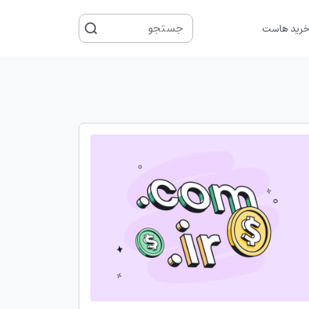
جستجو
رید هاست
برای