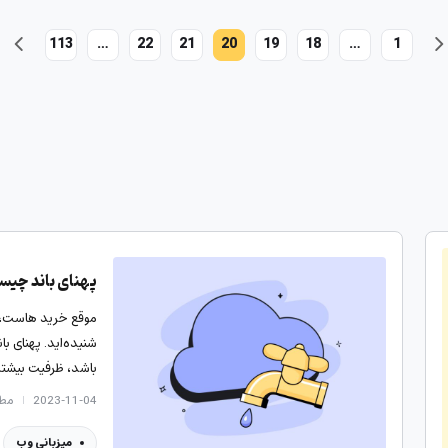
113
…
22
21
20
19
18
…
1
پهنای باند چیست
موقع خرید هاست، سر
شنیده‌اید. پهنای ب
باشد، ظرفیت بیشت
2023-11-04
مطالع
میزبانی وب