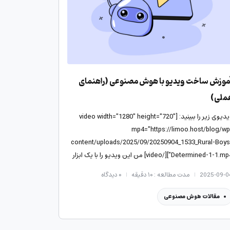
موزش ساخت ویدیو با هوش مصنوعی (راهنمای
ملی)
ویدیوی زیر را ببینید: [video width="1280" height="720"
mp4="https://limoo.host/blog/wp
content/uploads/2025/09/20250904_1533_Rural-Boys
Determined-1-1.mp4"][/video] من این ویدیو را با یک ابزار
وش مصنوعی «رایگان» و در کمتر از پنج دقیقه ساختم! اگر شما
2025-09-0
مدت مطالعه : ۱۰ دقیقه
۰
دیدگاه
م می‌خواهید نحوه…
مقالات هوش مصنوعی