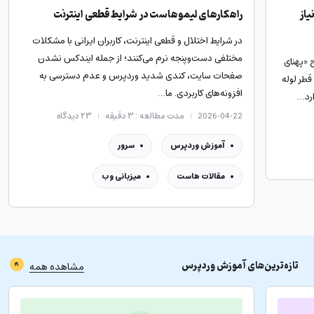
یاز
راهکارهای لیموهاست در شرایط قطعی اینترنت
در شرایط اختلال و قطعی اینترنت، کاربران ایرانی با مشکلات
مختلفی دست‌وپنجه نرم می‌کنند؛ از جمله ایندکس نشدن
 «پهنای
صفحات سایت، کندی شدید وردپرس و عدم دسترسی به
قطر لوله
افزونه‌های کاربردی. ما…
ارد…
2026-04-22
مدت مطالعه : ۳ دقیقه
۲۳
دیدگاه
آموزش وردپرس
سرور
مقالات هاست
میزبانی وب
تازه‌ترین‌های
آموزش وردپرس
مشاهده همه