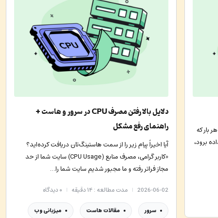
دلایل بالا رفتن مصرف CPU در سرور و هاست +
راهنمای رفع مشکل
 بار که
اده برود،
آیا اخیراً پیام زیر را از سمت هاستینگ‌تان دریافت کرده‌اید؟
«کاربر گرامی، مصرف منابع (CPU Usage) سایت شما از حد
مجاز فراتر رفته و ما مجبور شدیم سایت شما را…
2026-06-02
مدت مطالعه : ۱۴ دقیقه
۰
دیدگاه
سرور
مقالات هاست
میزبانی وب