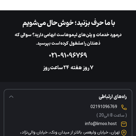
با ما حرف بزنید؛ خوش‌حال می‌شویم
در‌مورد خدمات و پلن‌های لیمو‌هاست ابهامی دارید؟ سوالی که
ذهنتان را مشغول کرده‌است بپرسید.
۰۲۱-۹۱۰۹۶۷۶۹
۷ روز هفته
‌۲۴ ساعت روز
راه‌های ارتباطی
02191096769
( ساعت 8 الی20 )
info@limoo.host
تهران، خیابان ولیعصر، بالاتر از میدان ونک، خیابان والی‌نژاد،