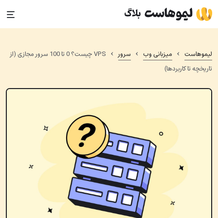
Ski
t
conten
›
›
›
لیموهاست
میزبانی وب
سرور
VPS چیست؟ 0 تا 100 سرور مجازی (از
تاریخچه تا کاربردها)