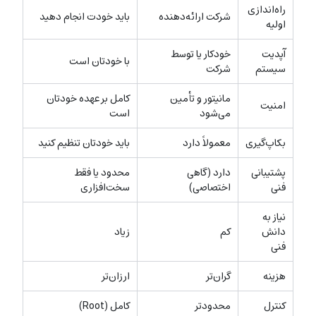
راه‌اندازی
شرکت ارائه‌دهنده
باید خودت انجام دهید
اولیه
آپدیت
خودکار یا توسط
با خودتان است
سیستم
شرکت
مانیتور و تأمین
کامل بر عهده خودتان
امنیت
می‌شود
است
بکاپ‌گیری
معمولاً دارد
باید خودتان تنظیم کنید
پشتیبانی
دارد (گاهی
محدود یا فقط
فنی
اختصاصی)
سخت‌افزاری
نیاز به
دانش
کم
زیاد
فنی
هزینه
گران‌تر
ارزان‌تر
کنترل
محدودتر
کامل (Root)