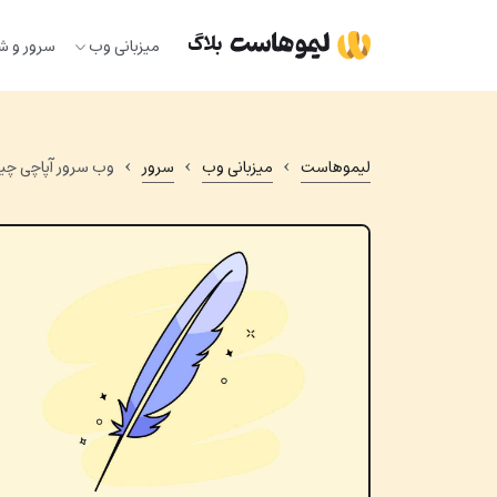
Ski
t
میزبانی وب
سرور و ش
conten
›
›
›
لیموهاست
میزبانی وب
سرور
وب سرور آپاچی چیست؟ آشنای