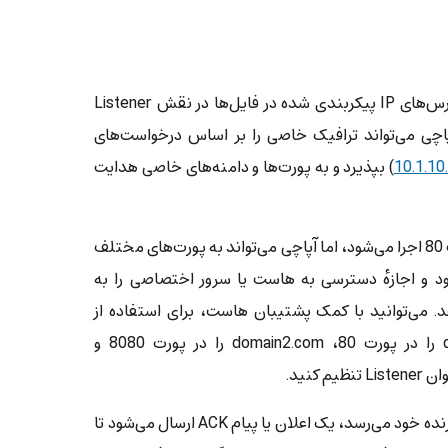
به‌طور پیش‌فرض، Apache برای آدرس‌های IP پیکربندی شده در فایل‌ها در نقش Listener
می‌شود. با دستور Listen، آپاچی می‌تواند ترافیک خاصی را بر اساس درخواست‌های
10.1.10
) بپذیرد و به پورت‌ها و دامنه‌های خاصی هدایت
به‌طور پیش‌فرض، Listen روی پورت 80 اجرا می‌شود، اما آپاچی می‌تواند به پورت‌های مختلف
 و اجازهٔ دسترسی به هاست یا سرور اختصاصی را به
. می‌توانید با کمک پشتیبان هاست، برای استفاده از
HTTPS در آپاچی، domain1.com را در پورت 80، domain2.com را در پورت 8080 و
هنگامی که یک پیام به مقصد یا گیرنده خود می‌رسد، یک اعلان یا پیام ACK ارسال می‌شود تا