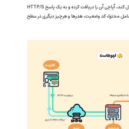
۳- پس از این که سرور پاسخ را ارسال کند، آپاچی آن را دریافت کرده و به یک پاسخ HTTP/S
 شامل محتوا، کد وضعیت، هدرها و هرچیز دیگری در سطح