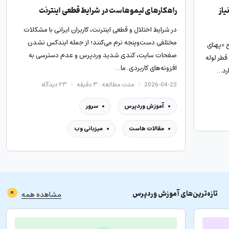
یاز
راهکارهای لیموهاست در شرایط قطعی اینترنت
در شرایط اختلال و قطعی اینترنت، کاربران ایرانی با مشکلات
مختلفی دست‌وپنجه نرم می‌کنند؛ از جمله ایندکس نشدن
 «پهنای
صفحات سایت، کندی شدید وردپرس و عدم دسترسی به
قطر لوله
افزونه‌های کاربردی. ما…
ارد…
2026-04-22
مدت مطالعه : ۳ دقیقه
۲۳
دیدگاه
آموزش وردپرس
سرور
مقالات هاست
میزبانی وب
تازه‌ترین‌های
آموزش وردپرس
مشاهده همه