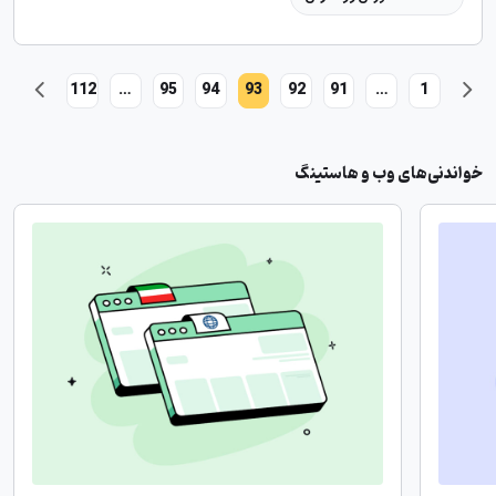
112
…
95
94
93
92
91
…
1
خواندنی‌های وب و هاستینگ