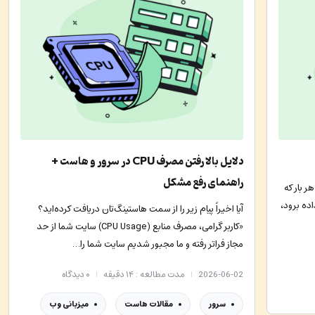
دلایل بالا رفتن مصرف CPU در سرور و هاست +
راهنمای رفع مشکل
 بار که
اده برود،
آیا اخیراً پیام زیر را از سمت هاستینگ‌تان دریافت کرده‌اید؟
«کاربر گرامی، مصرف منابع (CPU Usage) سایت شما از حد
مجاز فراتر رفته و ما مجبور شدیم سایت شما را…
2026-06-02
مدت مطالعه : ۱۴ دقیقه
۰
دیدگاه
سرور
مقالات هاست
میزبانی وب