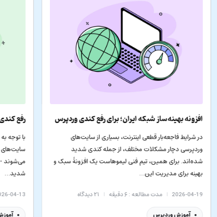
ی وردپرس
رفع کندی سایت وردپرسی در زمان اختلال اینترنت ایران
های
با توجه به اختلالات سراسری اینترنت در ایران، بسیاری از
دید
سایت‌های وردپرسی که به سرورهای خارج از کشور متصل
ونۀ سبک و
می‌شوند -حتی اگر هاست داخل ایران خریده باشند- با کندی
شدید…
ه
2026-04-13
مدت مطالعه : ۳ دقیقه
۱۱
دیدگاه
آموزش وردپرس