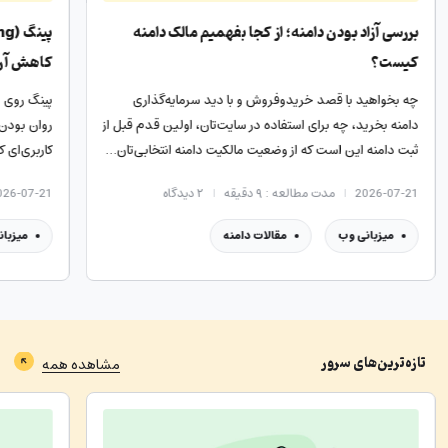
دامنه
پینگ (ping) چیست؟ تعریف ساده، انواع و راهکارهای
کاهش آن
گذاری
پینگ روی همه‌چیز اثر دارد؛ از سرعت بارگذاری سایت گرفته تا
 قدم قبل از
روان بودن بازی آنلاین، کیفیت تماس تصویری و حتی تجربه
تخابی‌تان…
کاربری‌ای که می‌تواند به‌طور غیرمستقیم بر سئو و رتبه…
2026-07-21
مدت مطالعه : ۱۸ دقیقه
۲
دیدگاه
میزبانی وب
سرور
تازه‌ترین‌های
سرور
مشاهده همه