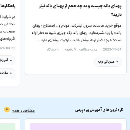
نیاز
راهکارهای لیموهاست در شرایط قطعی اینترنت
در شرایط اختلال و قطعی اینترنت، کاربران ایرانی با مشکلات
مختلفی دست‌وپنجه نرم می‌کنند؛ از جمله ایندکس نشدن
ح «پهنای
صفحات سایت، کندی شدید وردپرس و عدم دسترسی به
ه قطر لوله
افزونه‌های کاربردی. ما…
دارد…
2026-04-22
مدت مطالعه : ۳ دقیقه
۲۳
دیدگاه
آموزش وردپرس
سرور
مقالات هاست
میزبانی وب
تازه‌ترین‌های
آموزش وردپرس
مشاهده همه