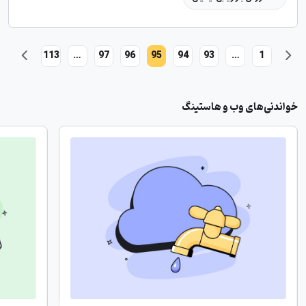
113
…
97
96
95
94
93
…
1
خواندنی‌های وب و هاستینگ