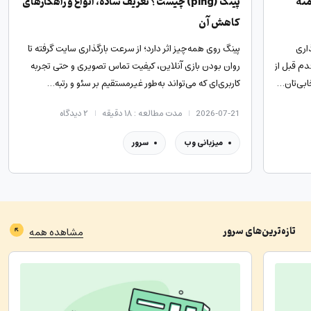
منه
پینگ (ping) چیست؟ تعریف ساده، انواع و راهکارهای
کاهش آن
اری
پینگ روی همه‌چیز اثر دارد؛ از سرعت بارگذاری سایت گرفته تا
دم قبل از
روان بودن بازی آنلاین، کیفیت تماس تصویری و حتی تجربه
ابی‌تان…
کاربری‌ای که می‌تواند به‌طور غیرمستقیم بر سئو و رتبه…
2026-07-21
مدت مطالعه : ۱۸ دقیقه
۲
دیدگاه
میزبانی وب
سرور
تازه‌ترین‌های
سرور
مشاهده همه