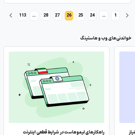
113
…
28
27
26
25
24
…
1
خواندنی‌های وب و هاستینگ
یاز
راهکارهای لیموهاست در شرایط قطعی اینترنت