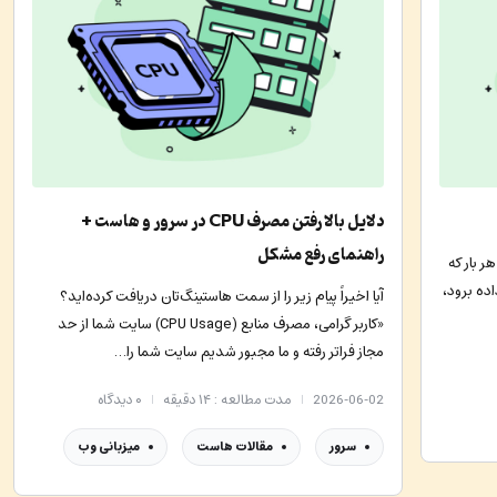
دلایل بالا رفتن مصرف CPU در سرور و هاست +
راهنمای رفع مشکل
 بار که
اده برود،
آیا اخیراً پیام زیر را از سمت هاستینگ‌تان دریافت کرده‌اید؟
«کاربر گرامی، مصرف منابع (CPU Usage) سایت شما از حد
مجاز فراتر رفته و ما مجبور شدیم سایت شما را…
2026-06-02
مدت مطالعه : ۱۴ دقیقه
۰
دیدگاه
سرور
مقالات هاست
میزبانی وب