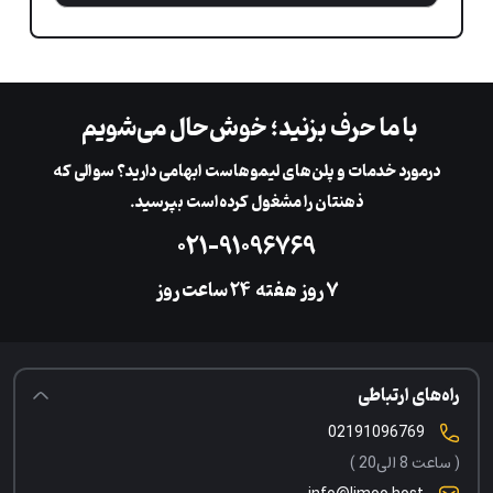
با ما حرف بزنید؛ خوش‌حال می‌شویم
در‌مورد خدمات و پلن‌های لیمو‌هاست ابهامی دارید؟ سوالی که
ذهنتان را مشغول کرده‌است بپرسید.
۰۲۱-۹۱۰۹۶۷۶۹
۷ روز هفته
‌۲۴ ساعت روز
راه‌های ارتباطی
02191096769
( ساعت 8 الی20 )