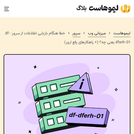
Ski
t
conten
›
›
›
لیموهاست
میزبانی وب
سرور
خطا هنگام بازیابی اطلاعات از سرور: df-
dferh-01 یعنی چه؟ (+ راهکارهای رفع ارور)