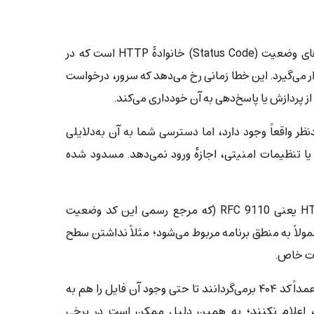
خطای ۴۰۳ Forbidden یکی از کدهای وضعیت (Status Code) خانوادۀ HTTP است که در
خطاهای سمت کاربر (4xx) قرار می‌گیرد. این خطا زمانی رخ می‌دهد که سرور، درخواست
ا از پردازش یا پاسخ‌دهی به آن خودداری می‌کند.
ظر واقعاً وجود دارد، اما دسترسی شما به آن به‌دلایلی
ثل نداشتن مجوز، محدودیت IP یا تنظیمات امنیتی، اجازهٔ ورود نمی‌دهد. مسدود شده
طبق آخرین نسخهٔ استاندارد HTTP یعنی RFC 9110 (که مرجع رسمی این کد وضعیت
اً به منطق برنامه مربوط می‌شود؛ مثلاً نداشتن سطح
ات خاص.
صاحبان سایت گاهی به‌جای ۴۰۳، عمداً کد ۴۰۴ برمی‌گردانند تا حتی وجود آن فایل را هم به
ند، اعلام نکنند؛ به همین دلیل ممکن است در برخی