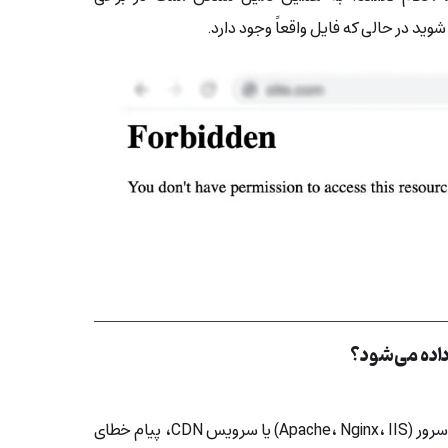
بسته به مرورگر، سیستم‌عامل، وب‌سرور (Apache، Nginx، IIS) یا سرویس CDN، پیام خطای