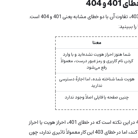
یکی از سوالات پرتکرار دربارهٔ خطای 403، تفاوت آن با دو خطای مشابه یعنی 401 و 404 است.
را ببینید:
معنا
شما هنوز احراز هویت نشده‌اید و با وارد
کردن نام کاربری و رمز عبور درست، معمولاً
رفع می‌شود
هویت شما شناخته شده، اما اجازهٔ دسترسی
ندارید
چنین صفحه یا فایلی اصلاً وجود ندارد
پس تفاوت اصلی خطای 403 با 401 در این نکته است که در خطای 401، احراز هویت یا احراز
هویت مجدد می‌تواند مشکل را حل کند، اما در خطای 403 این کار معمولاً تاثیری ندارد، چون