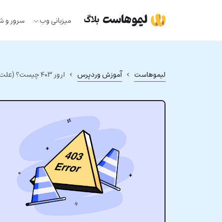
Ski
t
میزبانی وب
سرور و ش
conten
›
›
لیموهاست
آموزش وردپرس
ارور ۴۰۳ چیست؟ (علت خطای ۴۰۳ + ۱۳ راه‌حل تضمینی برای رفع آن)