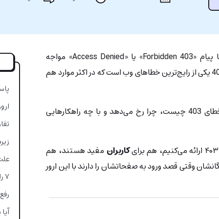
اگر هنگام باز کردن یک صفحه، با پیام «403 Forbidden» یا «Access Denied» مواجه
شده‌اید، جای نگرانی نیست؛ ارور 403 یکی از رایج‌ترین خطاهای وب است که در اکثر موارد هم
پاسخ
ارور 403 چی
در این مقاله توضیح داده‌ایم که خطای 403 چیست، چرا رخ می‌دهد و با چه راهکارهایی
تفاوت خطا
زیرمج
کاربران
مفید هستند، هم
علت نم
انشان وقتی قصد ورود به صفحاتشان را دارند با این ارور
۷ راهکار رفع خطای 403 (برای کاربران عادی)
رفع خطای 403 