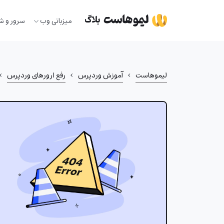
Ski
t
میزبانی وب
سرور و ش
conten
›
›
›
لیموهاست
آموزش وردپرس
رفع ارورهای وردپرس