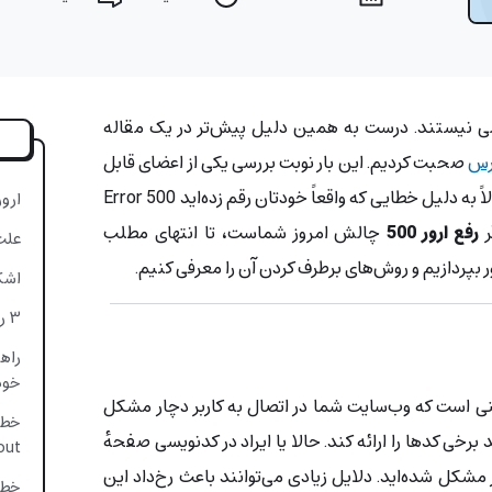
امی نیستند. درست به همین دلیل پیش‌تر در یک مقاله
پرس
صحبت کردیم. این بار نوبت بررسی یکی از اعضای قابل
تحمل‌تر این خانواده است که احتمالاً به دلیل خطایی که واقعاً خودتان رقم زده‌اید Error 500
ارور 500 چی
ر
رفع ارور 500
چالش امروز شماست، تا انتهای مطلب
علت ارور 500 
ور بپردازیم و روش‌های برطرف کردن آن را معرفی کنیم.
اشک
۳ روش رفع ارور 500 برای کاربران سایت
خود
ین معنی است که وب‌سایت شما در اتصال به کاربر دچار مشکل
برخی کدها را ارائه کند. حالا یا ایراد در کدنویسی صفحهٔ
out
شکل شده‌اید. دلایل زیادی می‌توانند باعث رخ‌داد این
خطای 503:  unavailable