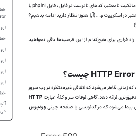
خطا شوند. مثلاً مجوزهای نامعتبر، مالکیت نامعتبر، کدهای نادرست در فایل، فایل php.ini یا
 نامعتبر در اسکریپت و…. (آیا هنوز انتظار دارید ادامه بدهیم؟
rror
)
ارور 521: rver is down
خطای 522: ed out
ه فراری برای هیچ‌کدام از این فرضیه‌ها باقی نخواهید
ارور 523: is unreachable
ارور 524: out occurred
ارور 525: ndshake failed
ارور 526:  SSL certificate
می است که زمانی ظاهر می‌شود که اتفاقی غیرمنتظره در وب سرور
خطای 527: origin error
قیق‌تری ارائه دهد. گاهی اوقات سر و کله‌ٔ عبارت
HTTP
پیدا می‌شود که در کدنویسی یا صفحه چینی
وردپرس
می‌م