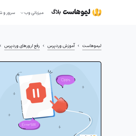
Ski
t
میزبانی وب
سرور و ش
conten
›
›
›
لیموهاست
آموزش وردپرس
رفع ارورهای وردپرس