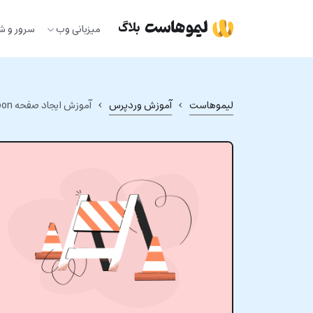
Ski
t
میزبانی وب
سرور و ش
conten
›
›
لیموهاست
آموزش وردپرس
آموزش ایجاد صفحه Coming Soon در وردپرس