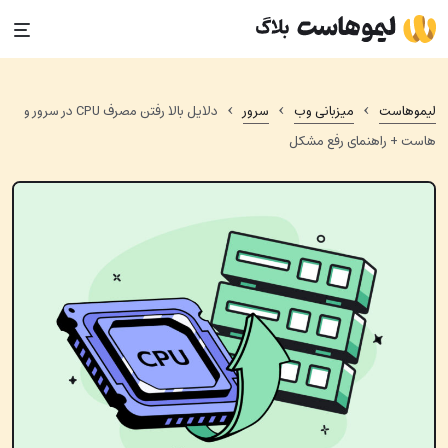
Ski
t
conten
›
›
›
لیموهاست
میزبانی وب
سرور
دلایل بالا رفتن مصرف CPU در سرور و
هاست + راهنمای رفع مشکل