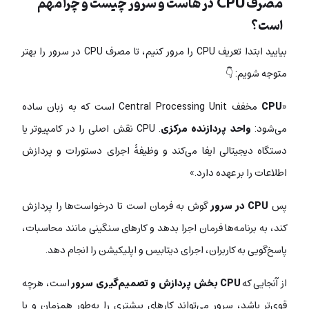
مصرف CPU در هاست و سرور چیست و چرا مهم
است؟
بیایید ابتدا تعریف CPU را مرور کنیم، تا مصرف CPU در سرور را بهتر
متوجه شویم: 👇
«
CPU
مخفف Central Processing Unit است که به زبان ساده
می‌شود:
واحد پردازنده مرکزی
. CPU نقش اصلی را در کامپیوتر یا
دستگاه دیجیتالی ایفا می‌کند و وظیفۀ اجرای دستورات و پردازش
اطلاعات را بر عهده دارد.»
پس
CPU در سرور
گوش به فرمان است تا درخواست‌ها را پردازش
کند، به برنامه‌ها فرمان اجرا بدهد و کارهای سنگینی مانند محاسبات،
پاسخ‌گویی به کاربران، اجرای دیتابیس و اپلیکیشن را انجام دهد.
از آنجایی که
CPU بخش پردازش و تصمیم‌گیری سرور
است، هرچه
قوی‌تر باشد، سرور می‌تواند کارهای بیشتری را به‌طور همزمان و با