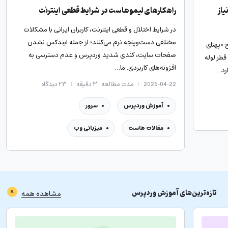
یاز
راهکارهای لیموهاست در شرایط قطعی اینترنت
در شرایط اختلال و قطعی اینترنت، کاربران ایرانی با مشکلات
مختلفی دست‌وپنجه نرم می‌کنند؛ از جمله ایندکس نشدن
 «پهنای
صفحات سایت، کندی شدید وردپرس و عدم دسترسی به
قطر لوله
افزونه‌های کاربردی. ما…
ارد…
2026-04-22
مدت مطالعه : ۳ دقیقه
۲۳
دیدگاه
آموزش وردپرس
سرور
مقالات هاست
میزبانی وب
تازه‌ترین‌های
آموزش وردپرس
مشاهده همه