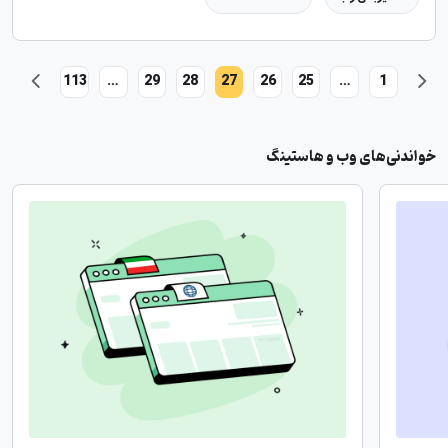
113
…
29
28
27
26
25
…
1
خواندنی‌های وب و هاستینگ