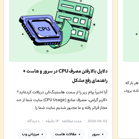
دلایل بالا رفتن مصرف CPU در سرور و هاست +
راهنمای رفع مشکل
 بار که
اده برود،
آیا اخیراً پیام زیر را از سمت هاستینگ‌تان دریافت کرده‌اید؟
«کاربر گرامی، مصرف منابع (CPU Usage) سایت شما از حد
مجاز فراتر رفته و ما مجبور شدیم سایت شما را…
2026-06-02
مدت مطالعه : ۱۴ دقیقه
۰
دیدگاه
سرور
مقالات هاست
میزبانی وب