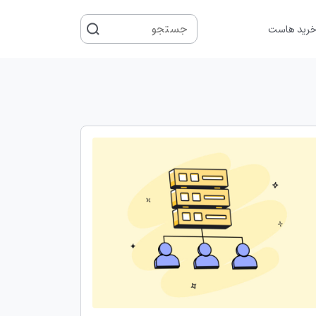
جستجو
رید هاست
برای