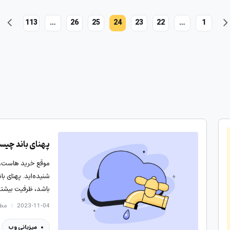
113
…
26
25
24
23
22
…
1
پهنای باند چیست
موقع خرید هاست، سر
شنیده‌اید. پهنای ب
باشد، ظرفیت بیشت
2023-11-04
مطالع
میزبانی وب