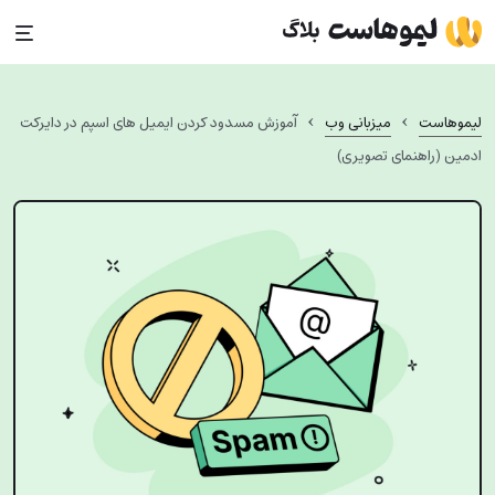
Ski
t
conten
›
›
لیموهاست
میزبانی وب
آموزش مسدود کردن ایمیل‌ های اسپم در دایرکت
ادمین (راهنمای تصویری)