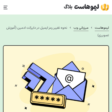
Ski
t
conten
›
›
لیموهاست
میزبانی وب
نحوه تغییر رمز ایمیل در دایرکت ادمین (آموزش
تصویری)