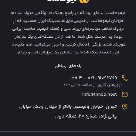
فرصت‌ های شغلی
لیمو‌هاست ایده‌ای بود که در پاسخ به یک خلا واقعی متولد شد؛ ما
قوانین و شرایط
طراحان لیمو‌هاست از قدیمی‌های هاستینگ ایران هستیم که از
نزدیک شاهد دردسرهای زیرساختی و ضعف کیفیت هاست ایرانی
همکاری در فروش
بوده‌ایم. درست مثل شما، ما هم از دل دغدغه‌های یک سازمان
وبلاگ لیمو
کوچک، هدف بزرگی را دنبال کردیم و امروز می‌توانیم ادعا کنیم به
این هدف نزدیک شده‌ایم؛ ساختن یک میزبانی امن و پایدار.
راه‌های ارتباطی
۰۲۱-۹۱۰۹۶۷۶۹ – ۴ خط
(روزهای کاری، از ساعت ۸ الی ۲۰)
info@limoo.host
تهران، خیابان ولیعصر، بالاتر از میدان ونک، خیابان
والی‌نژاد، شماره ۲۰، طبقه دوم