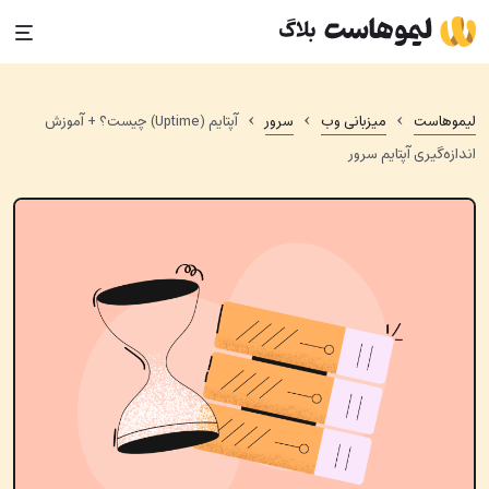
Ski
t
conten
›
›
›
لیموهاست
میزبانی وب
سرور
آپتایم (Uptime) چیست؟ + آموزش
اندازه‌گیری آپتایم سرور