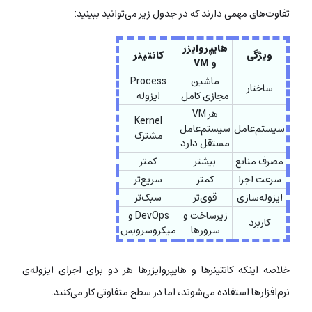
تفاوت‌های مهمی دارند که در جدول زیر می‌توانید ببینید:
هایپروایزر
ویژگی
کانتینر
و VM
ماشین
Process
ساختار
مجازی کامل
ایزوله
هر VM
Kernel
سیستم‌عامل
سیستم‌عامل
مشترک
مستقل دارد
مصرف منابع
بیشتر
کمتر
سرعت اجرا
کمتر
سریع‌تر
ایزوله‌سازی
قوی‌تر
سبک‌تر
زیرساخت و
DevOps و
کاربرد
سرورها
میکروسرویس
خلاصه اینکه
کانتینرها و هایپروایزرها هر دو برای اجرای ایزوله‌ی
نرم‌افزارها استفاده می‌شوند، اما در سطح متفاوتی کار می‌کنند.