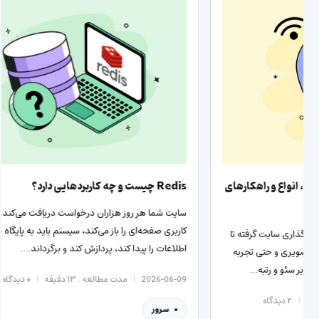
پینگ (ping) چیست؟ تعریف ساده، انواع و راهکارهای
Redis چیست و چه کاربردهایی دارد؟
کاهش آن
سایت شما
کاربری صف
پینگ روی همه‌چیز اثر دارد؛ از سرعت بارگذاری سایت گرفته تا
اطلاعات 
روان بودن بازی آنلاین، کیفیت تماس تصویری و حتی تجربه
کاربری‌ای که می‌تواند به‌طور غیرمستقیم بر سئو و رتبه…
6-06-09
2026-07-21
مدت مطالعه : ۱۸ دقیقه
۲
دیدگاه
سرو