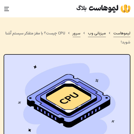
Ski
t
conten
›
›
›
لیموهاست
میزبانی وب
سرور
CPU چیست؟ با مغز متفکر سیستم آشنا
شوید!