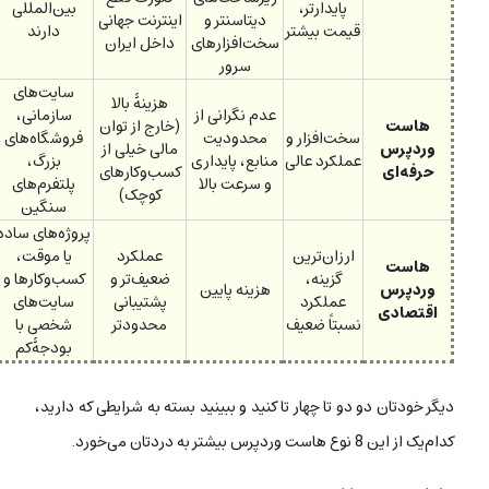
پایدارتر،
بین‌المللی
دیتاسنتر و
اینترنت جهانی
قیمت بیشتر
دارند
سخت‌افزارهای
داخل ایران
سرور
سایت‌های
هزینۀ بالا
عدم نگرانی از
سازمانی،
هاست
(خارج از توان
سخت‌افزار و
محدودیت
فروشگاه‌های
وردپرس
مالی خیلی از
عملکرد عالی
منابع، پایداری
بزرگ،
حرفه‌ای
کسب‌وکارهای
و سرعت بالا
پلتفرم‌های
کوچک)
سنگین
پروژه‌های ساده
ارزان‌ترین
عملکرد
یا موقت،
هاست
گزینه،
ضعیف‌تر و
کسب‌وکارها و
وردپرس
هزینه پایین
عملکرد
پشتیبانی
سایت‌های
اقتصادی
نسبتاً ضعیف
محدود‌تر
شخصی با
بودجۀکم
دیگر خودتان دو دو تا چهار تا کنید و ببینید بسته به شرایطی که دارید،
کدام‌یک از این 8 نوع هاست وردپرس بیشتر به دردتان می‌خورد.