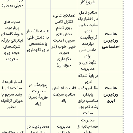
شروع کار
خیلی محدود
منابع کامل
عملکرد عالی،
در اختیار یک
کنترل کامل
سایت‌های
سایت، خیلی
روی تمام
پربازدید،
قوی،
هزینه بالا، نیاز
هاست
بخش‌های
فروشگاه‌های
گران‌قیمت،
به دانش فنی
وردپرس
سرور، امنیت
اینترنتی بزرگ،
نیازمند
یا متخصص
اختصاصی
خیلی خوب (در
شرکت‌های
دانش فنی
برای نگهداری
صورت
حرفه‌ای و
برای
نگهداری
معروف
نگهداری و
حرفه‌ای)
مدیریت
بر پایۀ شبکۀ
ابری،
استارتاپ‌ها،
پیچیدگی در
هاست
مقیاس‌پذیر،
قابلیت افزایش
سایت‌های با
مدیریت،
وردپرس
پایدار،
منابع، سرعت
رشد سریع یا
هزینۀ نسبتاً
ابری
مناسب برای
بالا
میزان ترافیک
زیاد
رشد تدریجی
متغیر
سایت
مدیریت
همه‌جانبه از
مدیریت
محدودیت در
طرف
خودکار،
استفاده از
کسب‌وکارهای