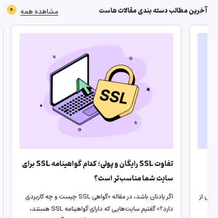
آخرین مطالب دسته بندی
مقالات هاست
مشاهده همه
مقایسه هاست وردپرس ارزان و هاست وردپرس
حرفه‌ای لیموهاست
سایت شم
وردپرس پراستفاده‌ترین سیستم مدیریت محتواست و بیش از
نیمی از سایت‌های موجود در اینترنت با این CMS ساخته