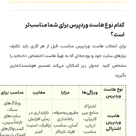
کدام نوع هاست وردپرس برای شما مناسب‌تر
است؟
برای انتخاب هاست وردپرس مناسب، قبل از هر کاری باید تکلیف
نیازهای سایت خود و بودجه‌ای که به تهیۀ هاست اختصاص داده‌اید را
مشخص کنید. جدول زیر کمکتان می‌کند تصمیم هوشمندانه‌تری
بگیرید:
نوع هاست
ویژگی‌ها
مزایا
معایب
مناسب برای
وردپرس
وبلاگ‌های
اشتراک
سبک،
منابع بین
مقرون‌به‌صرفه،
ناپایداری در
هاست
سایت‌های
کاربران،
راه‌اندازی
زمان افزایش
وردپرس
تازه‌تأسیس،
ارزان،
آسان، مناسب
ترافیک، امنیت
اشتراکی
کسب‌وکارهای
مناسب
افراد تازه‌کار
کمتر
کوچک با بودجۀ