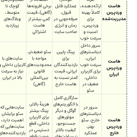
هاست
ارائه‌دهنده،
عملکرد قابل
برخی افزونه‌ها
کوچک تا
وردپرس
کاملاً بهینه
قبول،
(گاهی)، قیمت
متوسط،
مدیریت‌شده
برای
صرفه‌جویی در
کمی بیشتر از
وبلاگ‌های
وردپرس،
زمان و انرژی
هاست
پربازدید
امنیت و
صاحب سایت
اشتراکی
سرعت خوب
سرور داخل
دیتاسنترهای
پینگ پایین
سئو ضعیف‌تر،
ایران،
برای
مواجه با
سایت‌های با
هاست
سرعت خوب
بازدیدکنندگان
محدودیت‌های
کاربران داخلی و
وردپرس
برای کاربران
ایرانی، قیمت
قانونی
نیاز به سرعت
ایران
داخلی،
کمتر نسبت به
بین‌المللی
بالا در ایران
ضعیف در
هاست خارج
(گاهی)
سئو
سازگاری کامل
با الگوریتم‌های
هزینۀ بالاتر،
سرور در
سایت‌هایی که
گوگل و دیگر
پینگ بیشتر
دیتاسنترهای
سئو برایشان
موتورهای
برای کاربران
هاست
خارج، سئو
اهمیت دارد،
جست‌وجو،
داخلی، قطع
وردپرس
بهتر،
سایت‌هایی که
کیفیت بالاتر
دسترسی در
خارج
عملکرد
بازدیدکننده‌های
زیرساخت‌های
صورت قطع