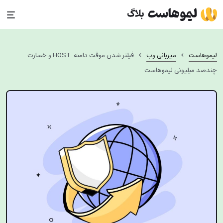
Ski
t
conten
›
›
لیموهاست
میزبانی وب
فیلتر شدن موقت دامنه .HOST و خسارت
چندصد میلیونی لیموهاست