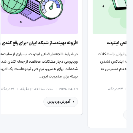
راهکارهای لیموهاست در شرایط قطعی اینترنت
افزونه 
در شرایط اختلال و قطعی اینترنت، کاربران ایرانی با مشکلات
در شرایط
مختلفی دست‌وپنجه نرم می‌کنند؛ از جمله ایندکس نشدن
وردپرسی
صفحات سایت، کندی شدید وردپرس و عدم دسترسی به
شده‌اند.
افزونه‌های کاربردی. ما…
بهینه بر
2026-04-22
مدت مطالعه : ۳ دقیقه
۲۳
دیدگاه
6-04-19
آموزش وردپرس
سرور
آمو
مقالات هاست
میزبانی وب