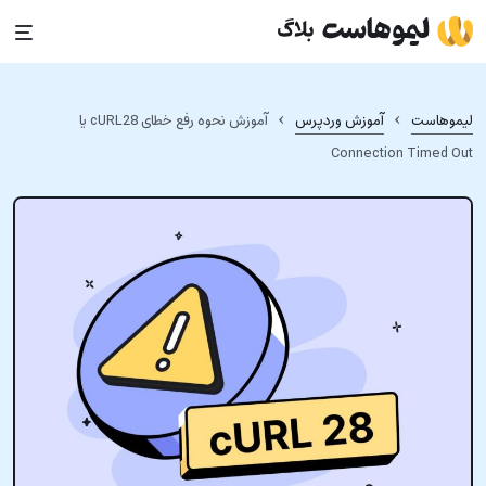
Ski
t
conten
›
›
لیموهاست
آموزش وردپرس
آموزش نحوه رفع خطای cURL28 یا
Connection Timed Out