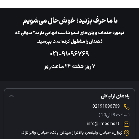
با ما حرف بزنید؛ خوش‌حال می‌شویم
در‌مورد خدمات و پلن‌های لیمو‌هاست ابهامی دارید؟ سوالی که
ذهنتان را مشغول کرده‌است بپرسید.
۰۲۱-۹۱۰۹۶۷۶۹
۷ روز هفته
‌۲۴ ساعت روز
راه‌های ارتباطی
02191096769
( ساعت 8 الی20 )
info@limoo.host
تهران، خیابان ولیعصر، بالاتر از میدان ونک، خیابان والی‌نژاد،