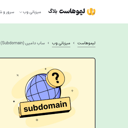
Ski
t
میزبانی وب
سرور و ش
conten
›
›
لیموهاست
میزبانی وب
ساب دامین (Subdomain) چیست و چه کاربردی دارد؟