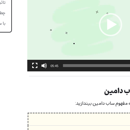
تاثی
چطو
با 
05:45
ب دامین
ه مفهوم ساب دامین بیندازید: