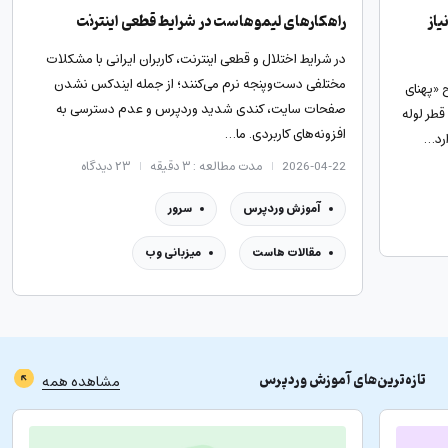
یاز
راهکارهای لیموهاست در شرایط قطعی اینترنت
در شرایط اختلال و قطعی اینترنت، کاربران ایرانی با مشکلات
مختلفی دست‌وپنجه نرم می‌کنند؛ از جمله ایندکس نشدن
 «پهنای
صفحات سایت، کندی شدید وردپرس و عدم دسترسی به
قطر لوله
افزونه‌های کاربردی. ما…
ارد…
2026-04-22
مدت مطالعه : ۳ دقیقه
۲۳
دیدگاه
آموزش وردپرس
سرور
مقالات هاست
میزبانی وب
تازه‌ترین‌های
آموزش وردپرس
مشاهده همه