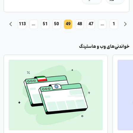
113
…
51
50
49
48
47
…
1
خواندنی‌های وب و هاستینگ