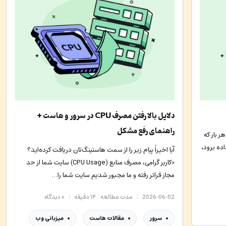
دلایل بالا رفتن مصرف CPU در سرور و هاست +
راهنمای رفع مشکل
 بار که
اده برود،
آیا اخیراً پیام زیر را از سمت هاستینگ‌تان دریافت کرده‌اید؟
«کاربر گرامی، مصرف منابع (CPU Usage) سایت شما از حد
مجاز فراتر رفته و ما مجبور شدیم سایت شما را…
2026-06-02
مدت مطالعه : ۱۴ دقیقه
۰
دیدگاه
سرور
مقالات هاست
میزبانی وب