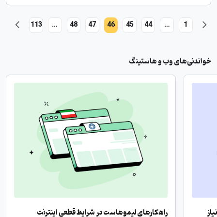
113
…
48
47
46
45
44
…
1
خواندنی‌های وب و هاستینگ
یاز
راهکارهای لیموهاست در شرایط قطعی اینترنت