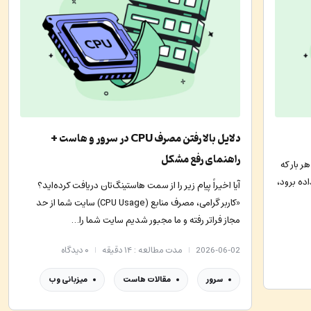
دلایل بالا رفتن مصرف CPU در سرور و هاست +
راهنمای رفع مشکل
 بار که
اده برود،
آیا اخیراً پیام زیر را از سمت هاستینگ‌تان دریافت کرده‌اید؟
«کاربر گرامی، مصرف منابع (CPU Usage) سایت شما از حد
مجاز فراتر رفته و ما مجبور شدیم سایت شما را…
2026-06-02
مدت مطالعه : ۱۴ دقیقه
۰
دیدگاه
سرور
مقالات هاست
میزبانی وب