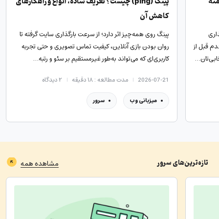
منه
پینگ (ping) چیست؟ تعریف ساده، انواع و راهکارهای
کاهش آن
اری
پینگ روی همه‌چیز اثر دارد؛ از سرعت بارگذاری سایت گرفته تا
دم قبل از
روان بودن بازی آنلاین، کیفیت تماس تصویری و حتی تجربه
ابی‌تان…
کاربری‌ای که می‌تواند به‌طور غیرمستقیم بر سئو و رتبه…
2026-07-21
مدت مطالعه : ۱۸ دقیقه
۲
دیدگاه
میزبانی وب
سرور
تازه‌ترین‌های
سرور
مشاهده همه