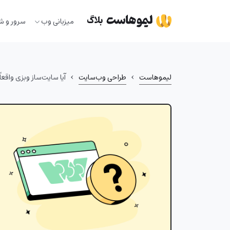
Ski
t
میزبانی وب
سرور و ش
conten
›
›
لیموهاست
طراحی وب‌سایت
آیا سایت‌ساز وبزی واقعا