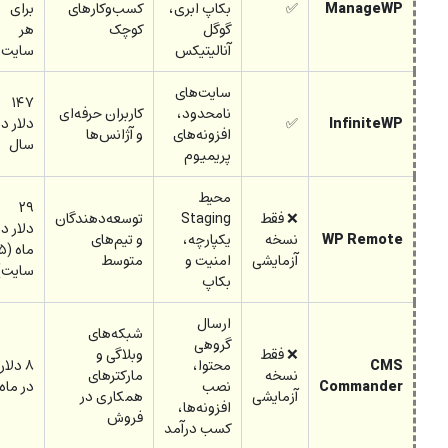
ManageWP
✅
بکاپ ابری،
کسب‌وکارهای
برای
گوگل
کوچک
هر
آنالیتیکس
سایت
سایت‌های
۱۴۷
نامحدود،
کاربران حرفه‌ای
InfiniteWP
✅
دلار در
افزونه‌های
و آژانس‌ها
سال
پریمیوم
محیط
۲۹
❌ فقط
Staging
توسعه‌دهندگان
دلار در
WP Remote
نسخه
یکپارچه،
و تیم‌های
ماه (۵
آزمایشی
امنیت و
متوسط
سایت)
بکاپ
ارسال
شبکه‌های
گروهی
❌ فقط
وبلاگی و
CMS
محتوا،
۸ دلار
نسخه
مارکترهای
Commander
نصب
در ماه
آزمایشی
همکاری در
افزونه‌ها،
فروش
کسب درآمد