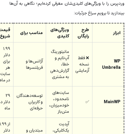
وردپرس را با ویژگی‌های کلیدی‌شان معرفی کرده‌ایم؛ نگاهی به آن‌ها
بیندازید تا برویم سراغ جزئیات:
طرح
ویژگی‌های
قیمت
ابزار
مناسب برای
رایگان
کلیدی
شروع
۱.۹۹
مانیتورینگ
دلار
❌ فقط
آپ‌تایم و
WP
آژانس‌ها و
برای
نسخه
خطا،
Umbrella
فریلنسرها
هر
آزمایشی
گزارش‌دهی
سایت
به مشتری
در ماه
سایت‌های
توسعه‌دهندگان
۲۹
نامحدود،
MainWP
✅
و کاربران
دلار در
خودمیزبان،
حرفه‌ای
ماه
متن‌باز
آپدیت
از ۱.۹۹
یک‌کلیکی،
مبتدیان و
دلار