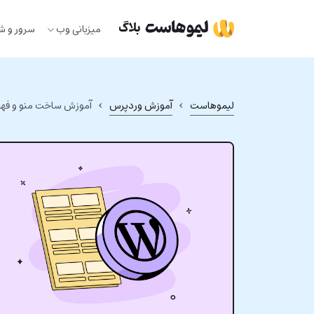
Ski
t
میزبانی وب
سرور و ش
conten
›
›
لیموهاست
آموزش وردپرس
آموزش ساخت منو و فه