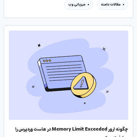
مقالات دامنه
میزبانی وب
چگونه ارور Memory Limit Exceeded در هاست وردپرس را