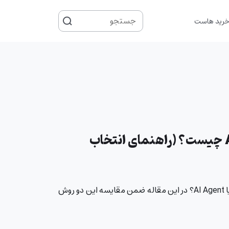
جستجو
رید هاست
برای
تفاوت AI Workflow و AI Agent چیست؟ (راهنمای انتخاب
بهترین راهکار اتوماسیون AI کدام است؟ AI Workflow یا AI Agent؟ در این مقاله ضمن مقایسه این دو روش