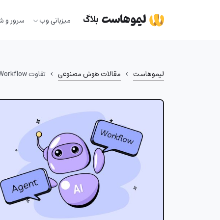
Ski
t
میزبانی وب
سرور و ش
conten
›
›
لیموهاست
مقالات هوش مصنوعی
تفاوت AI Workflow و AI Agent چیست؟ (راهنمای انتخاب بهترین راهکار اتوماسیون AI)