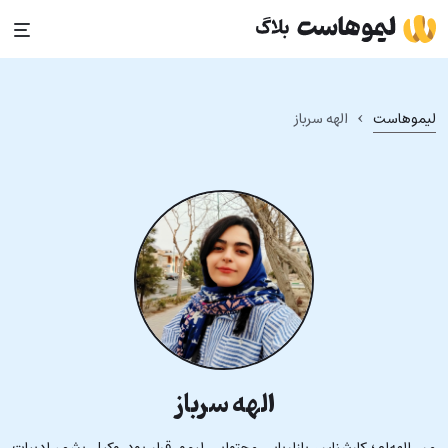
Ski
t
conten
›
لیموهاست
الهه سرباز
الهه سرباز
من الهه‌ام؛ کارشناس بازاریابی محتوایی لیمو. قرار بود وکیل بشم، ادبیات