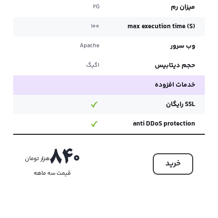
میزان رم
می
2G
S)
max execution time (S)
100
وب سرور
وب
Apache
حجم دیتابیس
ح
1گیگ
خدمات افزوده
خد
SSL رایگان
SSL 
on
anti DDoS protection
پنل و دسترسی
پن
840
هزار تومان
کنترل پنل
خرید
کن
cpanel
قیمت سه ماهه
تعداد ارسال ایمیل روزانه
تع
50
تعداد اکانت ایمیل
تع
نامحدود