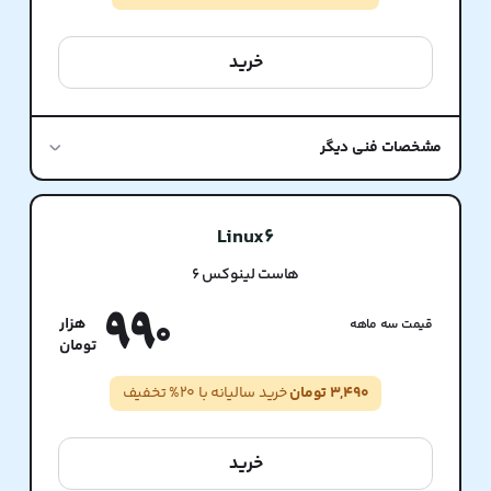
خرید
مشخصات فنی دیگر
Linux6
هاست لینوکس 6
990
قیمت سه ماهه
3,490 تومان
خرید سالیانه با 20% تخفیف
خرید